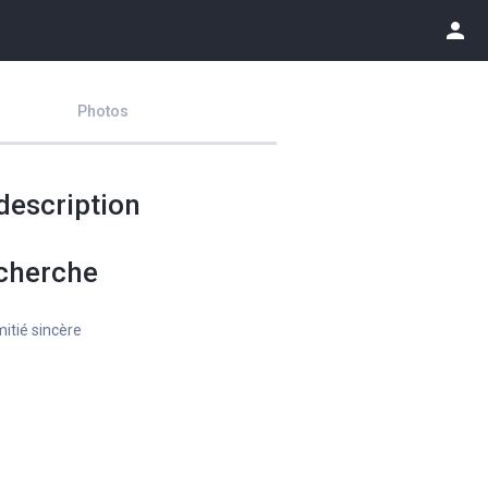
person
Photos
description
cherche
itié sincère