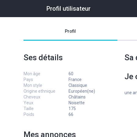
Profil utilisateur
Profil
Ses détails
Sa 
Mon âge
60
Je 
Pays
France
Mon style
Classique
Origine ethnique
Européen(ne)
une am
Cheveux
Châtains
Yeux
Noisette
Taille
175
Poids
66
Mes annonces