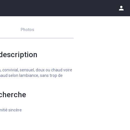
person
Photos
description
 convivial, sensuel, doux ou chaud voire
haud selon lambiance, sans trop de
cherche
itié sincère