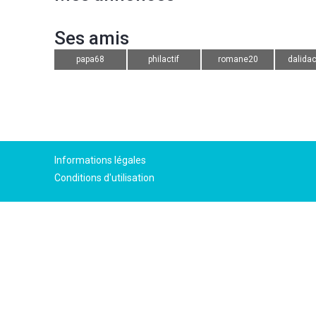
Ses amis
papa68
philactif
romane20
dalidac
Informations légales
Conditions d'utilisation