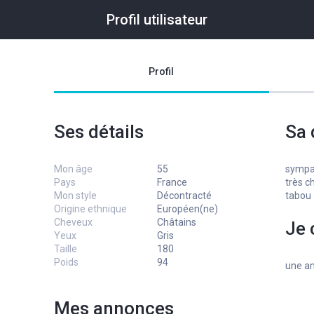
Profil utilisateur
Profil
Ses détails
Sa 
Mon âge
55
sympa,
Pays
France
très c
Mon style
Décontracté
tabou
Origine ethnique
Européen(ne)
Cheveux
Châtains
Je 
Yeux
Gris
Taille
180
Poids
94
une am
Mes annonces