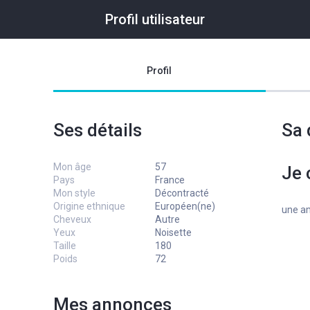
Profil utilisateur
Profil
Ses détails
Sa 
Mon âge
57
Je 
Pays
France
Mon style
Décontracté
Origine ethnique
Européen(ne)
une am
Cheveux
Autre
Yeux
Noisette
Taille
180
Poids
72
Mes annonces