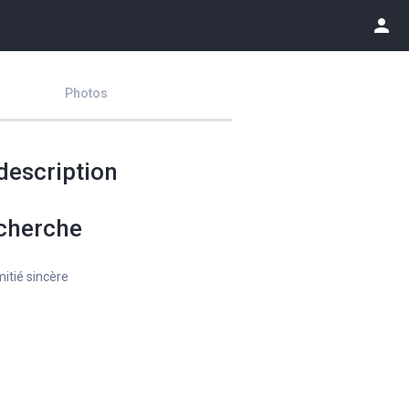
person
Photos
description
cherche
itié sincère