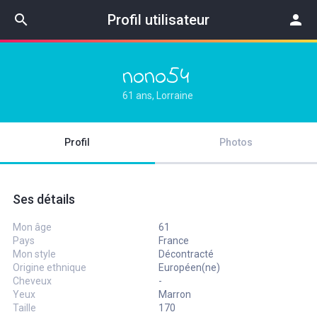
search
Profil utilisateur
person
nono54
61 ans, Lorraine
Profil
Photos
Ses détails
Mon âge
61
Pays
France
Mon style
Décontracté
Origine ethnique
Européen(ne)
Cheveux
-
Yeux
Marron
Taille
170