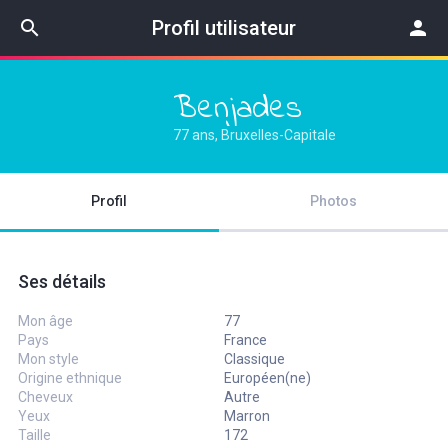
search
Profil utilisateur
person
Benjades
77 ans, Bruxelles-Capitale
Profil
Photos
Ses détails
Mon âge
77
Pays
France
Mon style
Classique
Origine ethnique
Européen(ne)
Cheveux
Autre
Yeux
Marron
Taille
172