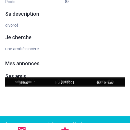
Poids
85
Sa description
divorcé
Je cherche
une amitié sincère
Mes annonces
Ses amis
BEUR33100
1SEXYTOOL
eagles76
Rosalbin
TEEPEE
SLATER17
senso75017
frioul
JEFF13600
ptilou1
herve75001
bbthomas
Support
Informations légales