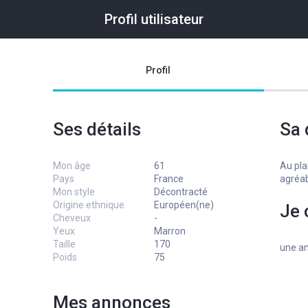
Profil utilisateur
Profil
Ses détails
Sa 
Mon âge
61
Au pla
Pays
France
agréab
Mon style
Décontracté
Origine ethnique
Européen(ne)
Je 
Cheveux
-
Yeux
Marron
Taille
170
une am
Poids
75
Mes annonces