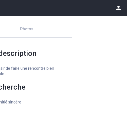
person
Photos
description
isir de faire une rencontre bien
le...
cherche
itié sincère