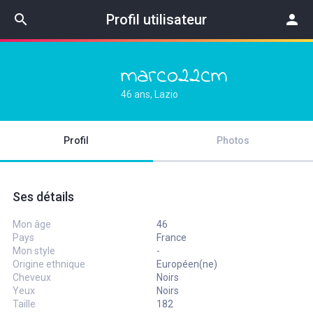
search
Profil utilisateur
person
marco22cm
46 ans, Lazio
Profil
Photos
Ses détails
Mon âge
46
Pays
France
Mon style
-
Origine ethnique
Européen(ne)
Cheveux
Noirs
Yeux
Noirs
Taille
182