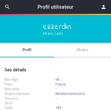
search
Profil utilisateur
person
ezzerdin
68 ans, Lazio
Profil
Photos
Ses détails
Mon âge
68
Pays
France
Mon style
-
Origine ethnique
Mediterranéen(ne)
Cheveux
-
Yeux
-
Taille
180