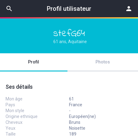
search
Profil utilisateur
person
stefG64
61 ans, Aquitaine
Profil
Photos
Ses détails
Mon âge
61
Pays
France
Mon style
-
Origine ethnique
Européen(ne)
Cheveux
Bruns
Yeux
Noisette
Taille
189