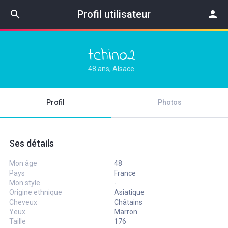
search
Profil utilisateur
person
tchino2
48 ans, Alsace
Profil
Photos
Ses détails
Mon âge
48
Pays
France
Mon style
-
Origine ethnique
Asiatique
Cheveux
Châtains
Yeux
Marron
Taille
176