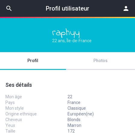
search
Profil utilisateur
person
raphyy
22 ans, Île-de-France
Profil
Photos
Ses détails
Mon âge
22
Pays
France
Mon style
Classique
Origine ethnique
Européen(ne)
Cheveux
Blonds
Yeux
Marron
Taille
172