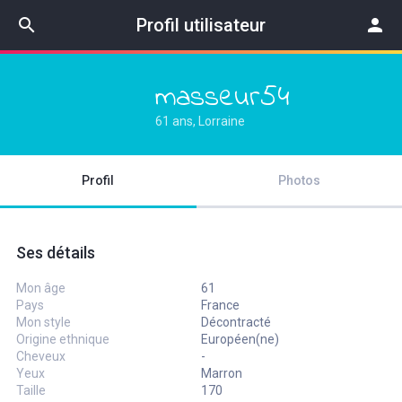
search
Profil utilisateur
person
masseur54
61 ans, Lorraine
Profil
Photos
Ses détails
Mon âge
61
Pays
France
Mon style
Décontracté
Origine ethnique
Européen(ne)
Cheveux
-
Yeux
Marron
Taille
170