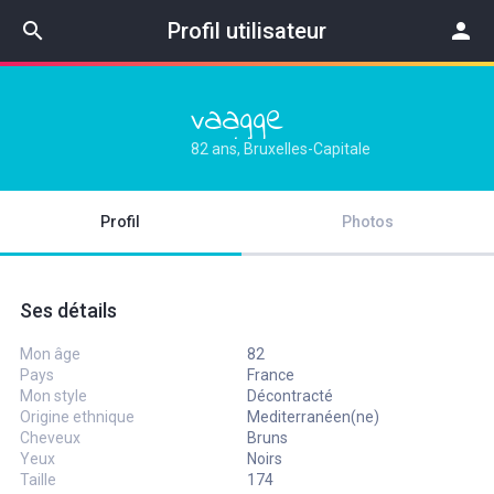
search
Profil utilisateur
person
vaagge
82 ans, Bruxelles-Capitale
Profil
Photos
Ses détails
Mon âge
82
Pays
France
Mon style
Décontracté
Origine ethnique
Mediterranéen(ne)
Cheveux
Bruns
Yeux
Noirs
Taille
174