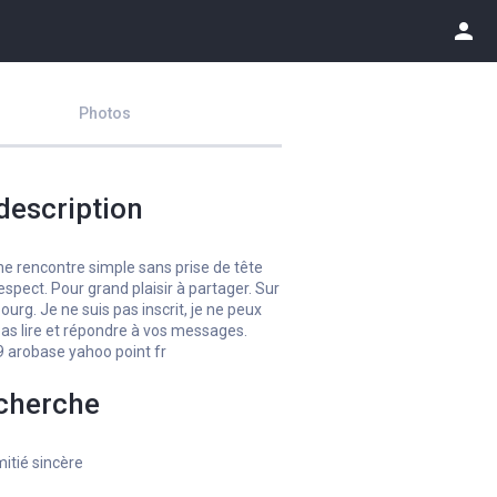
person
Photos
description
e rencontre simple sans prise de tête
espect. Pour grand plaisir à partager. Sur
ourg. Je ne suis pas inscrit, je ne peux
as lire et répondre à vos messages.
 arobase yahoo point fr
cherche
itié sincère