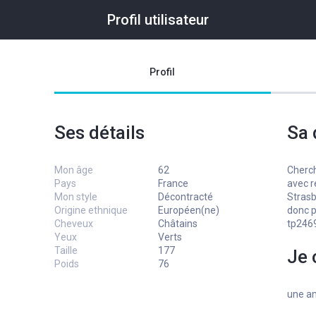
Profil utilisateur
Profil
Ses détails
Sa 
Mon âge
62
Cherch
Pays
France
avec r
Mon style
Décontracté
Strasb
Origine ethnique
Européen(ne)
donc p
Cheveux
Châtains
tp2469
Yeux
Verts
Taille
177
Je 
Poids
76
une am