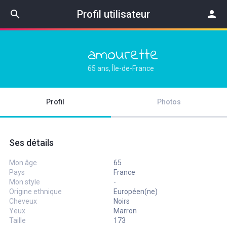
search
Profil utilisateur
person
amourette
65 ans, Île-de-France
Profil
Photos
Ses détails
Mon âge
65
Pays
France
Mon style
-
Origine ethnique
Européen(ne)
Cheveux
Noirs
Yeux
Marron
Taille
173