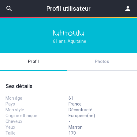
search
Profil utilisateur
person
lutitoulu
61 ans, Aquitaine
Profil
Photos
Ses détails
Mon âge
61
Pays
France
Mon style
Décontracté
Origine ethnique
Européen(ne)
Cheveux
-
Yeux
Marron
Taille
170