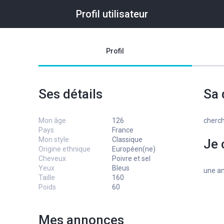
Profil utilisateur
Profil
Ses détails
Sa 
Mon âge
126
cherch
Pays
France
Mon style
Classique
Je 
Origine ethnique
Européen(ne)
Cheveux
Poivre et sel
Yeux
Bleus
une am
Taille
160
Poids
60
Mes annonces