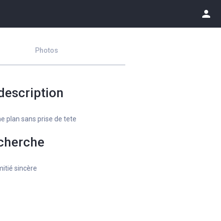
person
Photos
description
e plan sans prise de tete
cherche
itié sincère