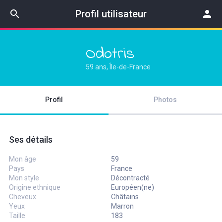
search
Profil utilisateur
person
Odotris
59 ans, Île-de-France
Profil
Photos
Ses détails
Mon âge
59
Pays
France
Mon style
Décontracté
Origine ethnique
Européen(ne)
Cheveux
Châtains
Yeux
Marron
Taille
183