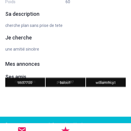
Poids
60
Sa description
cherche plan sans prise de tete
Je cherche
une amitié sincère
Mes annonces
Ses amis
moipourvous
cadichon
cedboy69
newton38
pierre1987
Bernat
titi37700
baloo1
williamrhcp1
Support
Informations légales