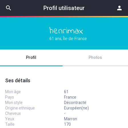
search
Profil utilisateur
person
henrimax
61 ans, Île-de-France
Profil
Photos
Ses détails
Mon âge
61
Pays
France
Mon style
Décontracté
Origine ethnique
Européen(ne)
Cheveux
-
Yeux
Marron
Taille
170