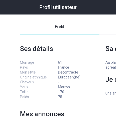
Profil utilisateur
Profil
Ses détails
Sa 
Mon âge
61
Au pla
Pays
France
agréab
Mon style
Décontracté
Origine ethnique
Européen(ne)
Je 
Cheveux
-
Yeux
Marron
Taille
170
une am
Poids
75
Mes annonces