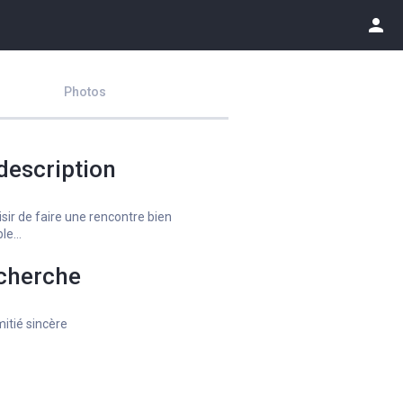
person
Photos
description
isir de faire une rencontre bien
le...
cherche
itié sincère