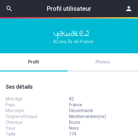
search
Profil utilisateur
person
yawake2
82 ans, Île-de-France
Profil
Photos
Ses détails
Mon âge
82
Pays
France
Mon style
Décontracté
Origine ethnique
Mediterranéen(ne)
Cheveux
Bruns
Yeux
Noirs
Taille
174