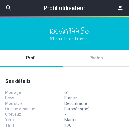
search
Profil utilisateur
person
kevin94450
61 ans, Île-de-France
Profil
Photos
Ses détails
Mon âge
61
Pays
France
Mon style
Décontracté
Origine ethnique
Européen(ne)
Cheveux
-
Yeux
Marron
Taille
170