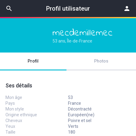
search
Profil utilisateur
person
mecdemillemec
53 ans, Île-de-France
Profil
Photos
Ses détails
Mon âge
53
Pays
France
Mon style
Décontracté
Origine ethnique
Européen(ne)
Cheveux
Poivre et sel
Yeux
Verts
Taille
180