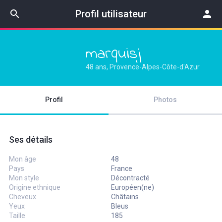
search
Profil utilisateur
person
marquisj
48 ans, Provence-Alpes-Côte-d'Azur
Profil
Photos
Ses détails
Mon âge
48
Pays
France
Mon style
Décontracté
Origine ethnique
Européen(ne)
Cheveux
Châtains
Yeux
Bleus
Taille
185