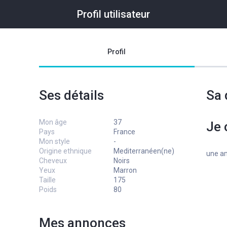
Profil utilisateur
Profil
Ses détails
Sa 
Mon âge
37
Je 
Pays
France
Mon style
-
Origine ethnique
Mediterranéen(ne)
une am
Cheveux
Noirs
Yeux
Marron
Taille
175
Poids
80
Mes annonces