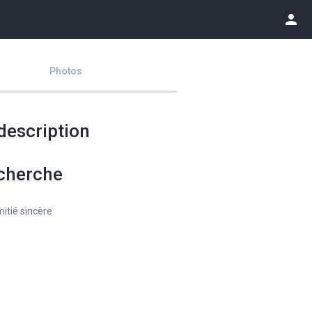
person
Photos
description
cherche
itié sincère